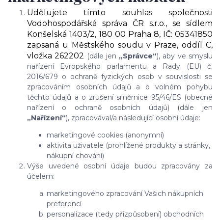
Udělujete tímto souhlas s
polečnosti
Vodohospodářská správa ČR s.r.o., se sídlem
Konšelská 1403/2, 180 00 Praha 8, IČ: 05341850
zapsaná u Městského soudu v Praze, oddíl C,
vložka 262202
(dále jen
„Správce“
), aby ve smyslu
nařízení Evropského parlamentu a Rady (EU) č.
2016/679 o ochraně fyzických osob v souvislosti se
zpracováním osobních údajů a o volném pohybu
těchto údajů a o zrušení směrnice 95/46/ES (obecné
nařízení o ochraně osobních údajů) (dále jen
„Nařízení“
), zpracovával/a následující osobní údaje:
marketingové cookies (anonymní)
aktivita uživatele (prohlížené produkty a stránky,
nákupní chování)
Výše uvedené osobní údaje budou zpracovány za
účelem:
marketingového zpracování Vašich nákupních
preferencí
personalizace (tedy přizpůsobení) obchodních