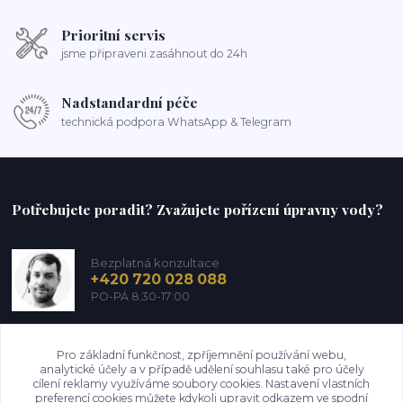
Prioritní servis
jsme připraveni zasáhnout do 24h
Nadstandardní péče
technická podpora WhatsApp & Telegram
Potřebujete poradit? Zvažujete pořízení úpravny vody?
Bezplatná konzultace
+420 720 028 088
PO-PÁ 8:30-17:00
info@perfectedwater.cz
Pro základní funkčnost, zpříjemnění používání webu,
analytické účely a v případě udělení souhlasu také pro účely
cílení reklamy využíváme soubory cookies. Nastavení vlastních
preferencí cookies můžete kdykoli upravit odkazem ve spodní