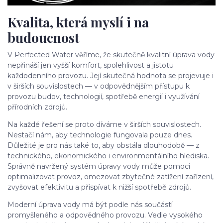
Kvalita, která myslí i na
budoucnost
V Perfected Water věříme, že skutečně kvalitní úprava vody
nepřináší jen vyšší komfort, spolehlivost a jistotu
každodenního provozu. Její skutečná hodnota se projevuje i
v širších souvislostech — v odpovědnějším přístupu k
provozu budov, technologií, spotřebě energií i využívání
přírodních zdrojů.
Na každé řešení se proto díváme v širších souvislostech.
Nestačí nám, aby technologie fungovala pouze dnes.
Důležité je pro nás také to, aby obstála dlouhodobě — z
technického, ekonomického i environmentálního hlediska.
Správně navržený systém úpravy vody může pomoci
optimalizovat provoz, omezovat zbytečné zatížení zařízení,
zvyšovat efektivitu a přispívat k nižší spotřebě zdrojů.
Moderní úprava vody má být podle nás součástí
promyšleného a odpovědného provozu. Vedle vysokého