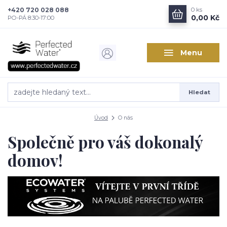
+420 720 028 088
0
ks
0,00 Kč
PO-PÁ 8:30-17:00
Menu
Hledat
Úvod
O nás
Společně pro váš dokonalý
domov!