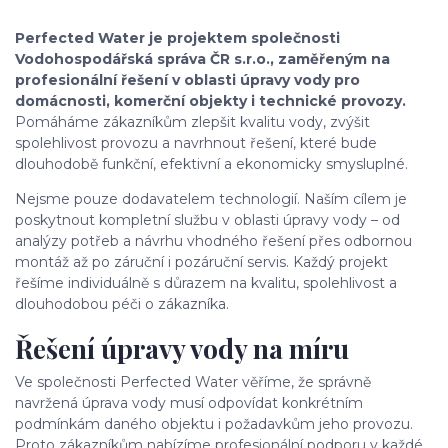
Perfected Water je projektem společnosti
Vodohospodářská správa ČR s.r.o., zaměřeným na
profesionální řešení v oblasti úpravy vody pro
domácnosti, komerční objekty i technické provozy.
Pomáháme zákazníkům zlepšit kvalitu vody, zvýšit
spolehlivost provozu a navrhnout řešení, které bude
dlouhodobě funkční, efektivní a ekonomicky smysluplné.
Nejsme pouze dodavatelem technologií. Naším cílem je
poskytnout kompletní službu v oblasti úpravy vody – od
analýzy potřeb a návrhu vhodného řešení přes odbornou
montáž až po záruční i pozáruční servis. Každý projekt
řešíme individuálně s důrazem na kvalitu, spolehlivost a
dlouhodobou péči o zákazníka.
Řešení úpravy vody na míru
Ve společnosti Perfected Water věříme, že správně
navržená úprava vody musí odpovídat konkrétním
podmínkám daného objektu i požadavkům jeho provozu.
Proto zákazníkům nabízíme profesionální podporu v každé